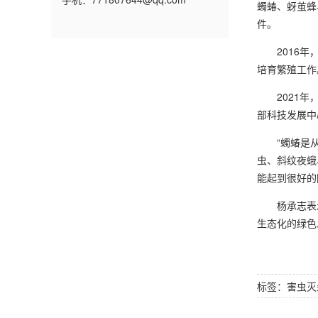
蠋蝽、蚜茧蜂
件。
2016年，
培育繁殖工作
2021年，
部科技发展中
“蠋蝽是从5
虫、斜纹夜蛾
能起到很好的
杨承志表示
生态化的绿色
标签：
害虫灭