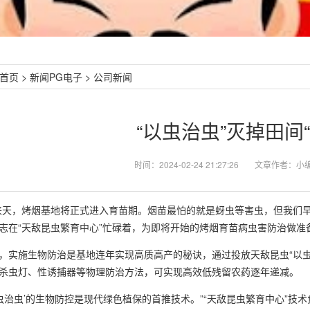
首页
>
新闻PG电子
>
公司新闻
“以虫治虫”灭掉田间
时间：2024-02-24 21:27:26
文章作者：小
，烤烟基地将正式进入育苗期。烟苗最怕的就是蚜虫等害虫，但我们早有
志在“天敌昆虫繁育中心”忙碌着，为即将开始的烤烟育苗病虫害防治做准
实施生物防治是基地连年实现高质高产的秘诀，通过投放天敌昆虫“以
杀虫灯、性诱捕器等物理防治方法，可实现高效低残留农药逐年递减。
治虫’的生物防控是现代绿色植保的首推技术。”“天敌昆虫繁育中心”技