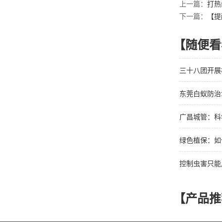
上一篇：
打热
下一篇：
【提
【随便看
三十八团开展
东莞白蚁防治
广昌城管：科
绿色植保：如
控制虫害只能
【产品推