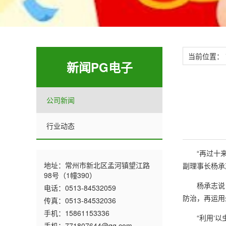
当前位置：
新闻PG电子
公司新闻
行业动态
“再过十来天
地址：常州市新北区孟河镇望江路
副理事长杨承
98号（1幢390）
杨承志说，
电话：0513-84532059
防治，再运用
传真：0513-84532036
手机：15861153336
“利用‘以虫
手机：771807644@qq.com