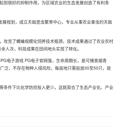
起到很好的抑制作用，为区域农业的生态发展创造了有利条
的发展规划，成立天敌昆虫繁育中心，专业从事农业害虫的天敌
破，攻克了蠋蝽规模化饲养技术瓶颈，技术成果通过了农业农村
0万余人次，科技成果在田间地头实现了转化。
力
PG电子游戏 PG电子官网
强，生命周期长，是可捕食烟青
广泛，不存在物种入侵风险，每亩地只需投放30至50只，就
等条件下比化学防控投入更少。这既契合了生态产业化、产业