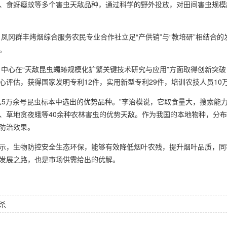
、食蚜瘿蚊等多个害虫天敌品种，通过科学的野外投放，对田间害虫规模
凤冈群丰烤烟综合服务农民专业合作社立足“产供销”与“教培研”相结合
。
中心在“天敌昆虫蠋蝽规模化扩繁关键技术研究与应用”方面取得创新突
心评估，获得国家发明专利12件，实用新型专利29件，培训农技人员1
万余号昆虫标本中选出的优势品种。”李治模说，它取食量大，搜索能
、草地贪夜蛾等40余种农林害虫的优势天敌。作为我国的本地物种，分布
防治效果。
，生物防控安全生态环保，能够有效降低烟叶农残，提升烟叶品质，同
发展之路，也是市场供需给出的优解。
杀