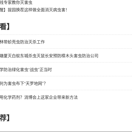
线专家教你灭害虫
醒】拔园换茬这样做全面消灭病虫害！
看】
林带蚧壳虫防治灭杀工作
塘厦灭白蚁东城杀虫灭鼠长安预防樟木头害虫防治公司
学防治绿化害虫“战虫”正当时
何为害虫布下“天罗地网”？
用化学药剂？消博会上这家企业带来新方法
荐】