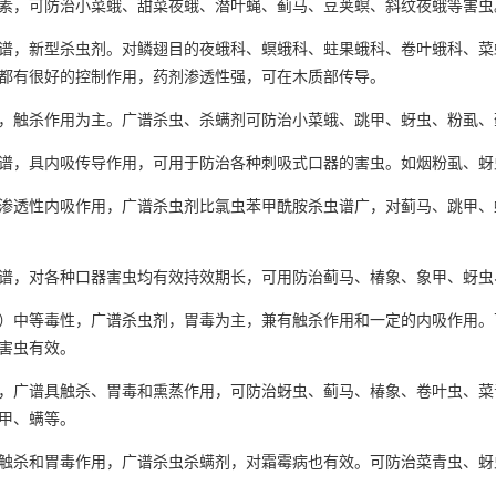
，可防治小菜蛾、甜菜夜蛾、潜叶蝇、蓟马、豆荚螟、斜纹夜蛾等害虫
，新型杀虫剂。对鳞翅目的夜蛾科、螟蛾科、蛀果蛾科、卷叶蛾科、菜
都有很好的控制作用，药剂渗透性强，可在木质部传导。
触杀作用为主。广谱杀虫、杀螨剂可防治小菜蛾、跳甲、蚜虫、粉虱、
，具内吸传导作用，可用于防治各种刺吸式口器的害虫。如烟粉虱、蚜
透性内吸作用，广谱杀虫剂比氯虫苯甲酰胺杀虫谱广，对蓟马、跳甲、
，对各种口器害虫均有效持效期长，可用防治蓟马、椿象、象甲、蚜虫
中等毒性，广谱杀虫剂，胃毒为主，兼有触杀作用和一定的内吸作用。
害虫有效。
广谱具触杀、胃毒和熏蒸作用，可防治蚜虫、蓟马、椿象、卷叶虫、菜
甲、螨等。
杀和胃毒作用，广谱杀虫杀螨剂，对霜霉病也有效。可防治菜青虫、蚜