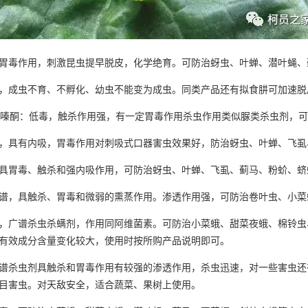
毒作用，刺激昆虫提早脱皮，化学绝育。可防治蚜虫、叶蝉、潜叶蝇、
成虫不育、不孵化、幼虫不能变为成虫。同类产品还有拟食肼可加速脱
酮：低毒，触杀作用强，有一定胃毒作用杀虫作用类似脲类杀虫剂，可
具有内吸，胃毒作用对刺吸式口器害虫效果好，防治蚜虫、叶蝉、飞虱
胃毒、触杀和强内吸作用，可防治蚜虫、叶蝉、飞虱、蓟马、粉蚧、蛴
，具触杀、胃毒和微弱的熏蒸作用。渗透作用强，可防治卷叶虫、小菜
广谱杀虫杀螨剂，作用同阿维菌素。可防治小菜蛾、甜菜夜蛾、棉铃虫
有效成分含量变化较大，使用时按所购产品说明即可。
杀虫剂具触杀和胃毒作用有较强的渗透作用，杀虫迅速，对一些害虫还
目害虫。对天敌安全，适合蔬菜、果树上使用。