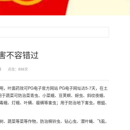
虫害不容错过
编
点击：
898次
用，叶面药效可
PG电子官方网站 PG电子网址
达5-7天，在土
用于蔬菜可防治菜青虫、小菜蛾、豆荚螟、蚜虫、斜纹夜蛾、
毒蛾、灯蛾、叶螨、瘿螨等害虫；用于防治地下害虫，根蛆、
树、蔬菜等菜等作物，防治棉铃虫、钻心虫、潜叶蝇、飞虱、