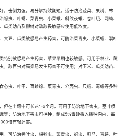
好，击倒力强，易分解持效期短。适于防治蔬菜、果树、林
治蚜虫、叶螨、菜青虫、小菜蛾、斜纹夜蛾、卷叶蛾、网蝽、
、瓜类幼苗及柳树对敌敌畏敏感应使用低浓度。
、大豆、瓜类敏感易产生药害，可防治菜青虫、小菜蛾、潜叶
类特别敏感易产生药害，苹果早期也较敏感。可用于林业、蔬
虫。敌百虫对高粱易发生药害不可使用；对玉米、瓜类幼苗、
食心虫、叶甲、盲蝽蟓、菜青虫、介壳虫、尺蛾、毒蛾等多种
但在土壤中可长达1-2个月。可用于防治地下害虫。茎叶喷
蛾等；防治地下害虫可拌种，制成5%毒砂撒入播种沟内，每
000倍有轻药害。
用。可防治卷叶虫、棉铃虫、菜青虫、蚜虫、蓟马、盲蝽、叶