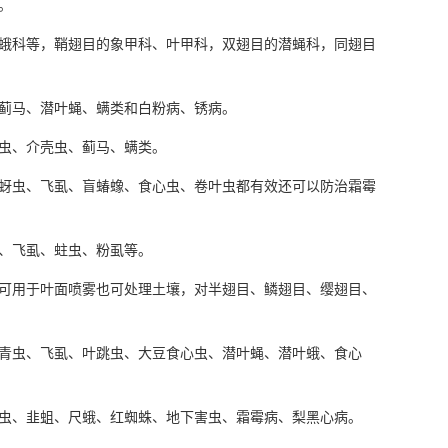
。
蛾科等，鞘翅目的象甲科、叶甲科，双翅目的潜蝇科，同翅目
蓟马、潜叶蝇、螨类和白粉病、锈病。
虫、介壳虫、蓟马、螨类。
蚜虫、飞虱、盲蝽蟓、食心虫、卷叶虫都有效还可以防治霜霉
、飞虱、蛀虫、粉虱等。
可用于叶面喷雾也可处理土壤，对半翅目、鳞翅目、缨翅目、
青虫、飞虱、叶跳虫、大豆食心虫、潜叶蝇、潜叶蛾、食心
虫、韭蛆、尺蛾、红蜘蛛、地下害虫、霜霉病、梨黑心病。