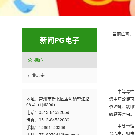
当前位置：
新闻PG电子
公司新闻
行业动态
中等毒性，
地址：常州市新北区孟河镇望江路
壤中药效期可
98号（1幢390）
斑潜蝇、跳甲
电话：0513-84532059
蛴螬等害虫。
传真：0513-84532036
中等毒性具
手机：15861153336
食心虫、蚜虫
手机：771807644@qq.com