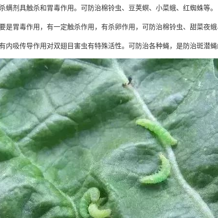
螨剂具触杀和胃毒作用。可防治棉铃虫、豆荚螟、小菜蛾、红蜘蛛等。
是胃毒作用，有一定触杀作用，有杀卵作用，可防治棉铃虫、甜菜夜蛾
内吸传导作用对双翅目害虫有特殊活性。可防治各种蝇，是防治斑潜蝇