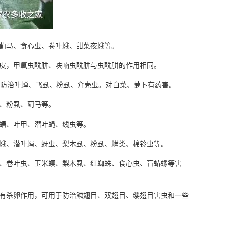
蓟马、食心虫、卷叶蛾、甜菜夜蛾等。
皮，甲氧虫酰肼、呋喃虫酰肼与虫酰肼的作用相同。
防治叶蝉、飞虱、粉虱、介壳虫。对白菜、萝卜有药害。
、粉虱、蓟马等。
螬、叶甲、潜叶蝇、线虫等。
蛾、潜叶蝇、蚜虫、梨木虱、粉虱、螨类、棉铃虫等。
、卷叶虫、玉米螟、梨木虱、红蜘蛛、食心虫、盲蝽蟓等害
有杀卵作用，可用于防治鳞翅目、双翅目、缨翅目害虫和一些