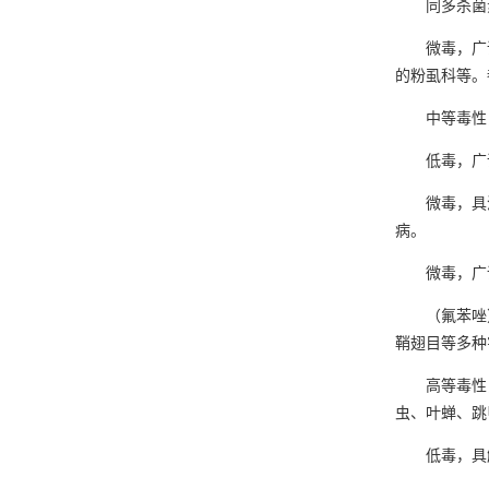
同多杀菌素
微毒，广谱
的粉虱科等。
中等毒性，
低毒，广谱
微毒，具渗
病。
微毒，广谱
（氟苯唑）
鞘翅目等多种
高等毒性，
虫、叶蝉、跳
低毒，具触