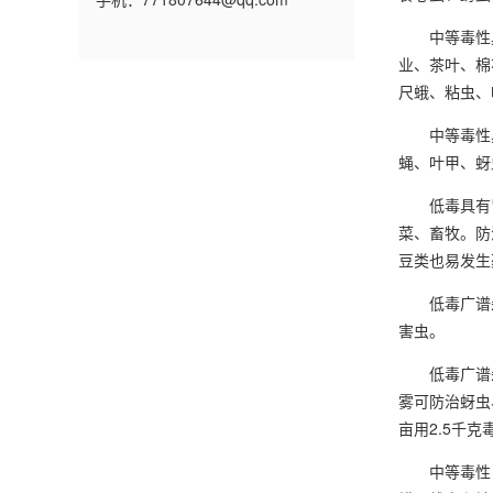
中等毒性具
业、茶叶、棉
尺蛾、粘虫、
中等毒性具
蝇、叶甲、蚜
低毒具有胃
菜、畜牧。防
豆类也易发生
低毒广谱杀
害虫。
低毒广谱杀虫
雾可防治蚜虫
亩用2.5千
中等毒性，