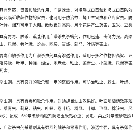
有熏蒸、胃毒和触杀作用，广谱速效，对咀嚼式口器和刺吸式口器防效
花及临近收获作物的害虫，也可用于防治蚊、蝇卫生害虫和仓库害虫。防
叶蝉。烟剂可用于大棚。敌敌畏对高粱、月季花易产生药害，玉米、豆类
有胃毒、触杀、熏蒸作用广谱杀虫杀螨剂，作用迅速、击倒力强。高粱
虫、尺蛾、卷叶蛾、蚧类、网蝽、盲蝽、蓟马、叶螨等害虫。
毒和触杀作用为广谱杀虫剂具有渗透作用，适用于多种作物但高粱、豆
治蝽蟓、叶甲、种蝇、蝼蛄、地老虎、粘虫、菜青虫、小菜蛾、尺蛾等害
药害。
虫剂。具有良好的触杀和一定的熏蒸作用。可防治粘虫、蚜虫、叶蜂、
剂，具有胃毒和触杀作用。对鳞翅目幼虫效果好。叶面喷洒药效期短，
、菜青虫、蓟马、粘虫、叶蜂、卷叶蛾、粉虱、叶蝉、飞虱、棉铃虫、尺
克毒砂；配成1.6%辛硫磷颗粒剂防治玉米钻心虫；黄瓜、菜豆对辛硫磷敏感1
广谱杀虫剂杀螨剂具有强烈的触杀和胃毒作用，渗透性强，具有杀卵作