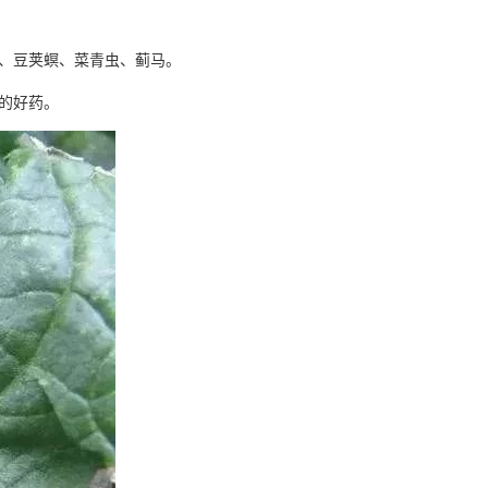
、豆荚螟、菜青虫、蓟马。
的好药。