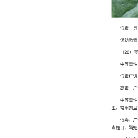
低毒，具胃
保幼激素，
（22）噻嗪
中等毒性，
低毒广谱具
高毒，广谱
中等毒性，
虫。常用剂型
低毒，广谱
直翅目、鞘翅