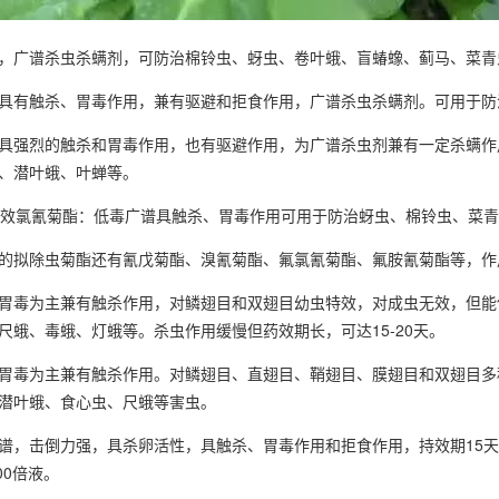
广谱杀虫杀螨剂，可防治棉铃虫、蚜虫、卷叶蛾、盲蝽蟓、蓟马、菜青
有触杀、胃毒作用，兼有驱避和拒食作用，广谱杀虫杀螨剂。可用于防
强烈的触杀和胃毒作用，也有驱避作用，为广谱杀虫剂兼有一定杀螨作
、潜叶蛾、叶蝉等。
氯氰菊酯：低毒广谱具触杀、胃毒作用可用于防治蚜虫、棉铃虫、菜青
拟除虫菊酯还有氰戊菊酯、溴氰菊酯、氟氯氰菊酯、氟胺氰菊酯等，作
毒为主兼有触杀作用，对鳞翅目和双翅目幼虫特效，对成虫无效，但能
尺蛾、毒蛾、灯蛾等。杀虫作用缓慢但药效期长，可达15-20天。
毒为主兼有触杀作用。对鳞翅目、直翅目、鞘翅目、膜翅目和双翅目多
潜叶蛾、食心虫、尺蛾等害虫。
击倒力强，具杀卵活性，具触杀、胃毒作用和拒食作用，持效期15天。
000倍液。