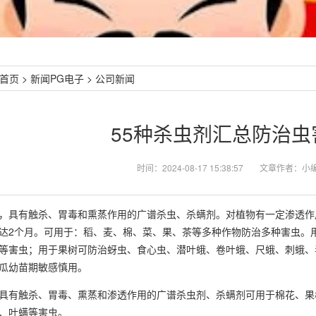
首页
>
新闻PG电子
>
公司新闻
55种杀虫剂汇总防治
时间：2024-08-17 15:38:57
文章作者：小
具有触杀、胃毒和熏蒸作用的广谱杀虫、杀螨剂。对植物有一定渗透作
达2个月。可用于：稻、麦、棉、菜、果、茶等多种作物防治多种害虫。
等害虫；用于果树可防治蚜虫、食心虫、潜叶蛾、卷叶蛾、尺蛾、刺蛾、
瓜幼苗期敏感慎用。
有触杀、胃毒、熏蒸和渗透作用的广谱杀虫剂、杀螨剂可用于棉花、果
、叶螨等害虫。