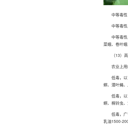
中等毒性，
中等毒性具
中等毒性具
菜蛾、卷叶蛾
（13）高效
农业上用的
低毒，以胃
螟、潜叶蝇、
低毒，以胃
螟、棉铃虫、
低毒，广谱，
乳油1500-2