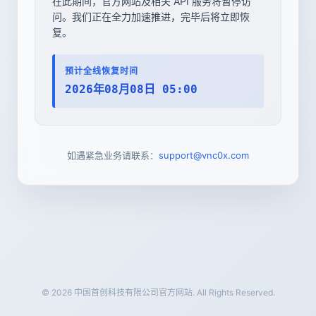
在此期间，官方网站及相关 API 服务将暂停访
问。我们正在全力加速推进，完毕后将立即恢
复。
预计全线恢复时间
2026年08月08日 05:00
如遇紧急业务请联系：
support@vnc0x.com
© 2026 中国首创科技有限公司官方网站. All Rights Reserved.